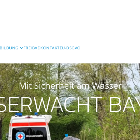
BILDUNG
FREIBAD
KONTAKT
EU-DSGVO
Mit Sicherheit am Wasser
SERWACHT BA
Wasserwacht Bayern
Wasserwacht Bayern