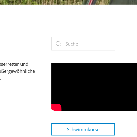
sserretter und
 außergewöhnliche
.
Schwimmkurse