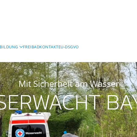
BILDUNG
FREIBAD
KONTAKT
EU-DSGVO
Mit Sicherheit am Wasser
SERWACHT BA
Wasserwacht Bayern
Wasserwacht Bayern