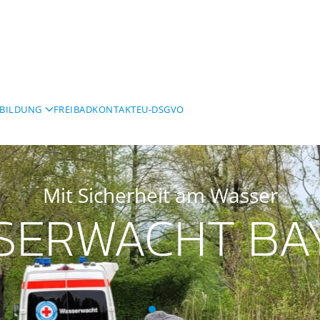
BILDUNG
FREIBAD
KONTAKT
EU-DSGVO
Mit Sicherheit am Wasser
SERWACHT BA
Wasserwacht Bayern
Wasserwacht Bayern