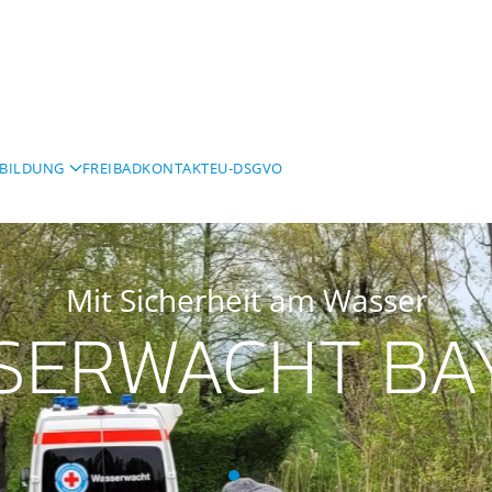
BILDUNG
FREIBAD
KONTAKT
EU-DSGVO
Mit Sicherheit am Wasser
SERWACHT BA
Wasserwacht Bayern
Wasserwacht Bayern