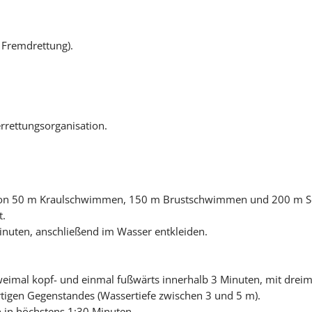
d Fremdrettung).
rrettungsorganisation.
von 50 m Kraulschwimmen, 150 m Brustschwimmen und 200 m 
t.
nuten, anschließend im Wasser entkleiden.
weimal kopf- und einmal fußwärts innerhalb 3 Minuten, mit drei
rtigen Gegenstandes (Wassertiefe zwischen 3 und 5 m).
in höchstens 1:30 Minuten.